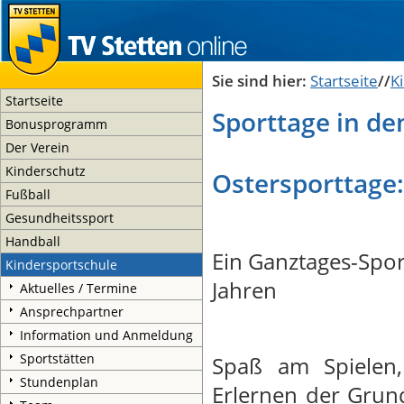
Sie sind hier:
Startseite
//
K
Startseite
Sporttage in de
Bonusprogramm
Der Verein
Kinderschutz
Ostersporttage: 
Fußball
Gesundheitssport
Handball
Ein Ganztages-Spor
Kindersportschule
Jahren
Aktuelles / Termine
Ansprechpartner
Information und Anmeldung
Sportstätten
Spaß am Spielen
Stundenplan
Erlernen der Grund