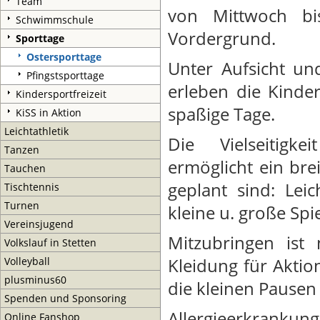
Team
von Mittwoch bi
Schwimmschule
Vordergrund.
Sporttage
Ostersporttage
Unter Aufsicht un
Pfingstsporttage
erleben die Kinder
Kindersportfreizeit
spaßige Tage.
KiSS in Aktion
Leichtathletik
Die Vielseitigke
Tanzen
ermöglicht ein br
Tauchen
geplant sind: Leic
Tischtennis
Turnen
kleine u. große Spi
Vereinsjugend
Mitzubringen ist 
Volkslauf in Stetten
Volleyball
Kleidung für Aktio
plusminus60
die kleinen Pausen
Spenden und Sponsoring
Allergieerkrankungen
Online Fanshop