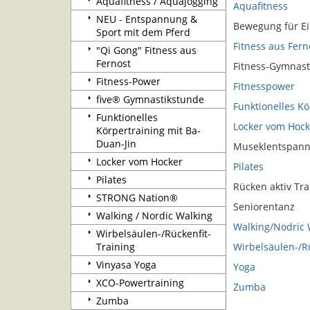
Aquafitness / Aquajogging
Aquafitness
NEU - Entspannung &
Bewegung für Ei
Sport mit dem Pferd
Fitness aus Fern
"Qi Gong" Fitness aus
Fernost
Fitness-Gymnast
Fitness-Power
Fitnesspower
five® Gymnastikstunde
Funktionelles Kö
Funktionelles
Locker vom Hock
Körpertraining mit Ba-
Duan-Jin
Museklentspann
Locker vom Hocker
Pilates
Pilates
Rücken aktiv Tra
STRONG Nation®
Seniorentanz
Walking / Nordic Walking
Walking/Nodric
Wirbelsäulen-/Rückenfit-
Training
Wirbelsäulen-/R
Vinyasa Yoga
Yoga
XCO-Powertraining
Zumba
Zumba