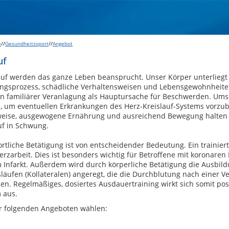
e
//
Gesundheitssport
//
Angebot
uf
auf werden das ganze Leben beansprucht. Unser Körper unterlieg
ngsprozess, schädliche Verhaltensweisen und Lebensgewohnheiten
n familiärer Veranlagung als Hauptursache für Beschwerden. Umso 
, um eventuellen Erkrankungen des Herz-Kreislauf-Systems vorzu
weise, ausgewogene Ernährung und ausreichend Bewegung halten
uf in Schwung.
tliche Betätigung ist von entscheidender Bedeutung. Ein trainier
erzarbeit. Dies ist besonders wichtig für Betroffene mit koronare
 Infarkt. Außerdem wird durch körperliche Betätigung die Ausbil
äufen (Kollateralen) angeregt, die die Durchblutung nach einer 
n. Regelmäßiges, dosiertes Ausdauertraining wirkt sich somit posi
 aus.
r folgenden Angeboten wählen: