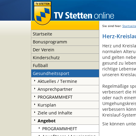
Sie sind hier:
Startseit
Startseite
Herz-Kreisla
Bonusprogramm
Herz und Kreisl
Der Verein
normalen Alteru
und gelten nebe
Kinderschutz
gesund zu leben
Fußball
richtige Lebens
Gesundheitssport
unseren Kreisla
Aktuelles / Termine
Regelmäßige spor
Ansprechpartner
verbessert die H
PROGRAMMHEFT
oder nach einem
Umgehungskreisl
Kursplan
verbessern könne
Ziele und Inhalte
Kreislauf-System
Angebot
Sie können unte
PROGRAMMHEFT