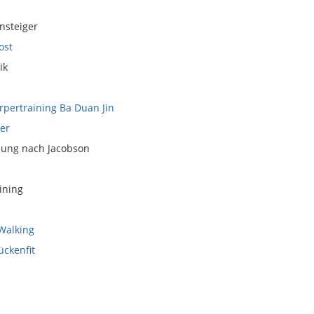
nsteiger
ost
ik
rpertraining Ba Duan Jin
er
ung nach Jacobson
ining
 Walking
ückenfit